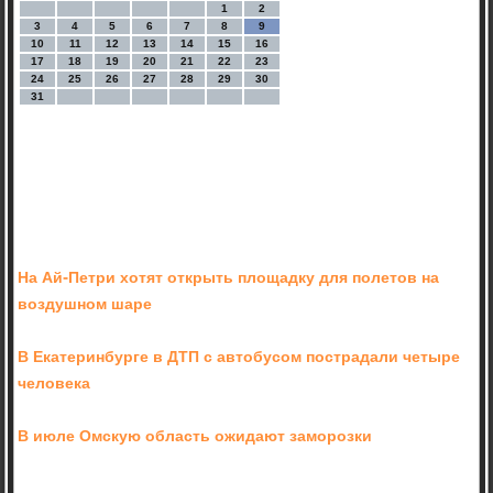
1
2
3
4
5
6
7
8
9
10
11
12
13
14
15
16
17
18
19
20
21
22
23
24
25
26
27
28
29
30
31
На Ай-Петри хотят открыть площадку для полетов на
воздушном шаре
В Екатеринбурге в ДТП с автобусом пострадали четыре
человека
В июле Омскую область ожидают заморозки