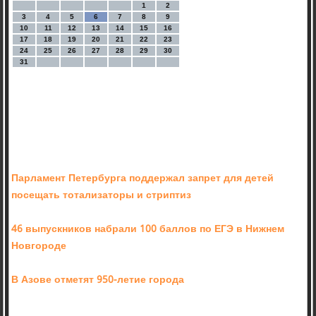
1
2
3
4
5
6
7
8
9
10
11
12
13
14
15
16
17
18
19
20
21
22
23
24
25
26
27
28
29
30
31
Парламент Петербурга поддержал запрет для детей
посещать тотализаторы и стриптиз
46 выпускников набрали 100 баллов по ЕГЭ в Нижнем
Новгороде
В Азове отметят 950-летие города