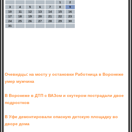
1
2
3
4
5
6
7
8
9
10
11
12
13
14
15
16
17
18
19
20
21
22
23
24
25
26
27
28
29
30
31
Очевидцы: на мосту у остановки Работница в Воронеже
умер мужчина
В Воронеже в ДТП с ВАЗом и скутером пострадали двое
подростков
В Уфе демонтировали опасную детскую площадку во
дворе дома