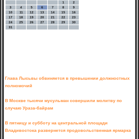
1
2
3
4
5
6
7
8
9
10
11
12
13
14
15
16
17
18
19
20
21
22
23
24
25
26
27
28
29
30
31
Глава Лысьвы обвиняется в превышении должностных
полномочий
В Москве тысячи мусульман совершили молитву по
случаю Ураза-байрам
В пятницу и субботу на центральной площади
Владивостока развернется продовольственная ярмарка