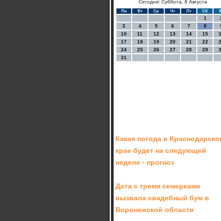
Сегодня: Суббота, 8 Августа
Пн
Вт
Ср
Чт
Пт
Сб
1
3
4
5
6
7
8
10
11
12
13
14
15
17
18
19
20
21
22
24
25
26
27
28
29
31
Какая погода в Краснодарско
крае будет на следующей
неделе - прогноз
Дата с тремя семерками
вызвала свадебный бум в
Воронежской области