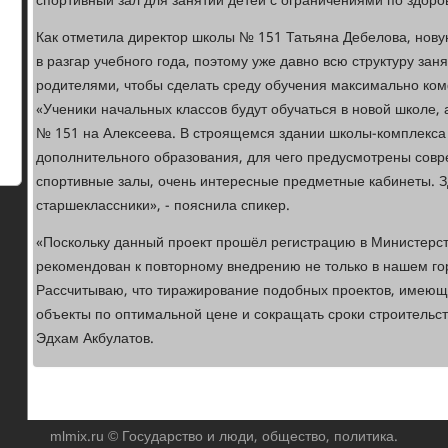
спортивный зал для занятий детей с ограничениями по здоро
Как отметила директор школы № 151 Татьяна Дебелова, нову
в разгар учебного года, поэтому уже давно всю структуру зан
родителями, чтобы сделать среду обучения максимально ком
«Ученики начальных классов будут обучаться в новой школе, 
№ 151 на Алексеева. В строящемся здании школы-комплекса 
дополнительного образования, для чего предусмотрены сов
спортивные залы, очень интересные предметные кабинеты. З
старшеклассники», - пояснила спикер.
«Поскольку данный проект прошёл регистрацию в Министерст
рекомендован к повторному внедрению не только в нашем гор
Рассчитываю, что тиражирование подобных проектов, имеющ
объекты по оптимальной цене и сокращать сроки строительст
Эдхам Акбулатов.
mlmix.ru © Государство и люди, общество, политика.