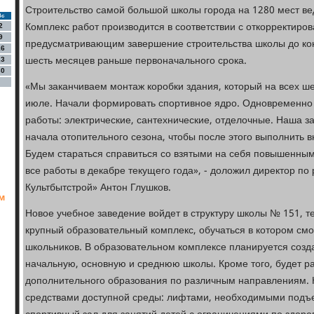
Строительство самой большой школы города на 1280 мест вед
Вс
Комплекс работ производится в соответствии с откорректиро
2
9
предусматривающим завершение строительства школы до конц
16
шесть месяцев раньше первоначального срока.
23
30
«Мы заканчиваем монтаж коробки здания, который на всех ше
июле. Начали формировать спортивное ядро. Одновременно 
работы: электрические, сантехнические, отделочные. Наша за
начала отопительного сезона, чтобы после этого выполнить 
Будем стараться справиться со взятыми на себя повышенным
все работы в декабре текущего года», - доложил директор п
Культбытстрой» Антон Глушков.
м
Новое учебное заведение войдет в структуру школы № 151, 
крупный образовательный комплекс, обучаться в котором смог
школьников. В образовательном комплексе планируется созд
начальную, основную и среднюю школы. Кроме того, будет р
дополнительного образования по различным направлениям. 
средствами доступной среды: лифтами, необходимыми подъ