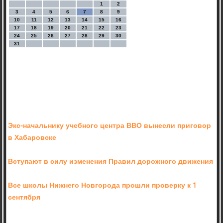
1
2
3
4
5
6
7
8
9
10
11
12
13
14
15
16
17
18
19
20
21
22
23
24
25
26
27
28
29
30
31
Экс-начальнику учебного центра ВВО вынесли приговор
в Хабаровске
Вступают в силу изменения Правил дорожного движения
Все школы Нижнего Новгорода прошли проверку к 1
сентября