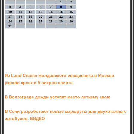
1
2
3
4
5
6
7
8
9
10
11
12
13
14
15
16
17
18
19
20
21
22
23
24
25
26
27
28
29
30
31
Из Land Cruiser молдавского священника в Москве
украли крест и 5 литров спирта
В Волгограде дожди уступят место летнему зною
В Сочи разработают новые маршруты для двухэтажных
автобусов. ВИДЕО