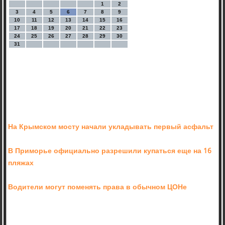
1
2
3
4
5
6
7
8
9
10
11
12
13
14
15
16
17
18
19
20
21
22
23
24
25
26
27
28
29
30
31
На Крымском мосту начали укладывать первый асфальт
В Приморье официально разрешили купаться еще на 16
пляжах
Водители могут поменять права в обычном ЦОНе