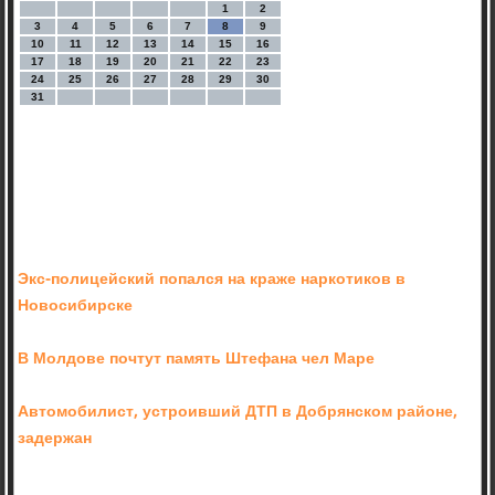
1
2
3
4
5
6
7
8
9
10
11
12
13
14
15
16
17
18
19
20
21
22
23
24
25
26
27
28
29
30
31
Экс-полицейский попался на краже наркотиков в
Новосибирске
В Молдове почтут память Штефана чел Маре
Автомобилист, устроивший ДТП в Добрянском районе,
задержан