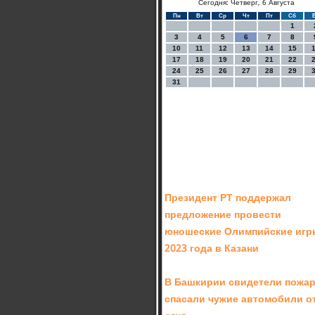
Сегодня: Четверг, 6 Августа
Пн
Вт
Ср
Чт
Пт
Сб
1
3
4
5
6
7
8
10
11
12
13
14
15
17
18
19
20
21
22
24
25
26
27
28
29
31
Президент РТ поддержал
предложение провести
юношеские Олимпийские игр
2023 года в Казани
В Башкирии свидетели пожа
спасали чужие автомобили о