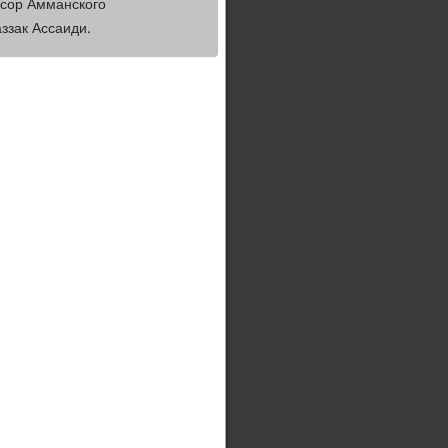
ссор Амманского
ззак Ассаиди.