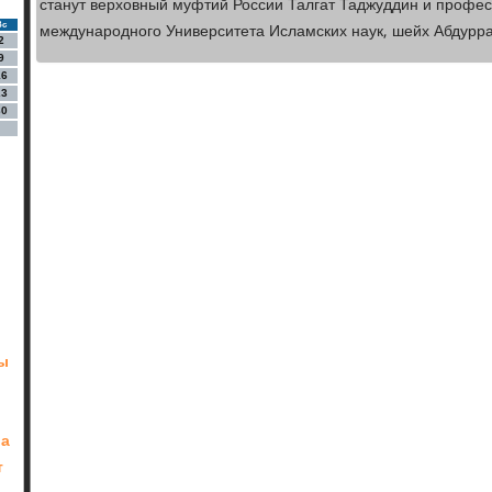
станут верховный муфтий России Талгат Таджуддин и профе
международного Университета Исламских наук, шейх Абдурра
Вс
2
9
16
23
30
ы
ра
т