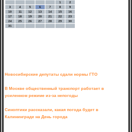
1
2
3
4
5
6
7
8
9
10
11
12
13
14
15
16
17
18
19
20
21
22
23
24
25
26
27
28
29
30
31
Новосибирские депутаты сдали нормы ГТО
В Москве общественный транспорт работает в
усиленном режиме из-за непогоды
Синоптики рассказали, какая погода будет в
Калининграде на День города