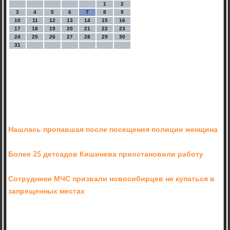
1
2
3
4
5
6
7
8
9
10
11
12
13
14
15
16
17
18
19
20
21
22
23
24
25
26
27
28
29
30
31
Нашлась пропавшая после посещения полиции женщина
Более 25 детсадов Кишинева приостановили работу
Сотрудники МЧС призвали новосибирцев не купаться в
запрещенных местах