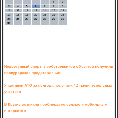
1
2
3
4
5
6
7
8
9
10
11
12
13
14
15
16
17
18
19
20
21
22
23
24
25
26
27
28
29
30
31
Недоступный спорт: 8 собственников объектов получили
прокурорское представление
Участники АТО за полгода получили 12 тысяч земельных
участков
В Крыму возникли проблемы со связью и мобильным
интернетом