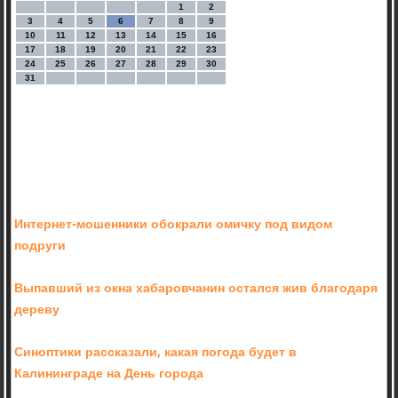
1
2
3
4
5
6
7
8
9
10
11
12
13
14
15
16
17
18
19
20
21
22
23
24
25
26
27
28
29
30
31
Интернет-мошенники обокрали омичку под видом
подруги
Выпавший из окна хабаровчанин остался жив благодаря
дереву
Синоптики рассказали, какая погода будет в
Калининграде на День города