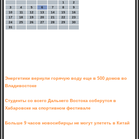
1
2
3
4
5
6
7
8
9
10
11
12
13
14
15
16
17
18
19
20
21
22
23
24
25
26
27
28
29
30
31
Энергетики вернули горячую воду еще в 500 домов во
Владивостоке
Студенты со всего Дальнего Востока соберутся в
Хабаровске на спортивном фестивале
Больше 9 часов новосибирцы не могут улететь в Китай