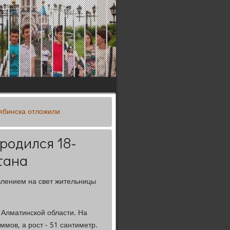
ябинска отложили
 родился 18-
тана
влением на свет жительницы
 Алматинской области. На
мов, а рост - 51 сантиметр.