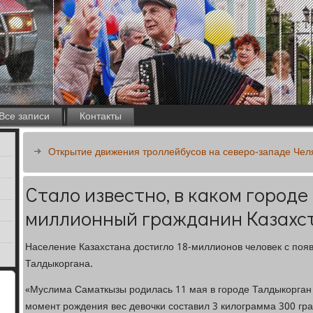
Все записи
Контакты
Открытие движения троллейбусов на северо-западе Чел
Стало известно, в каком городе
миллионный гражданин Казахс
Население Казахстана достигло 18-миллионов человек с поя
Талдыкоргана.
«Муслима Саматкызы родилась 11 мая в городе Талдыкорган
момент рождения вес девочки составил 3 килограмма 300 грам