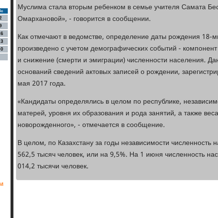
Муслима стала вторым ребенком в семье учителя Самата Бе
Вс
Омархановой», - говорится в сообщении.
2
9
16
Как отмечают в ведомстве, определение даты рождения 18-
23
произведено с учетом демографических событий - компонент
30
и снижение (смерти и эмиграции) численности населения. 
оснований сведений актовых записей о рождении, зарегистр
мая 2017 года.
«Кандидаты определялись в целом по республике, независим
матерей, уровня их образования и рода занятий, а также веса
новорожденного», - отмечается в сообщение.
В целом, по Казахстану за годы независимости численность 
562,5 тысяч человек, или на 9,5%. На 1 июня численность на
014,2 тысячи человек.
м