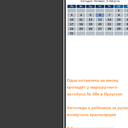
Сегодня: Четверг, 6 Августа
Пн
Вт
Ср
Чт
Пт
Сб
1
3
4
5
6
7
8
10
11
12
13
14
15
17
18
19
20
21
22
24
25
26
27
28
29
31
Одна остановка на месяц
пропадёт у маршрутного
автобуса № 68к в Иркутске
Автоледи с ребенком за руле
возмутила красноярцев