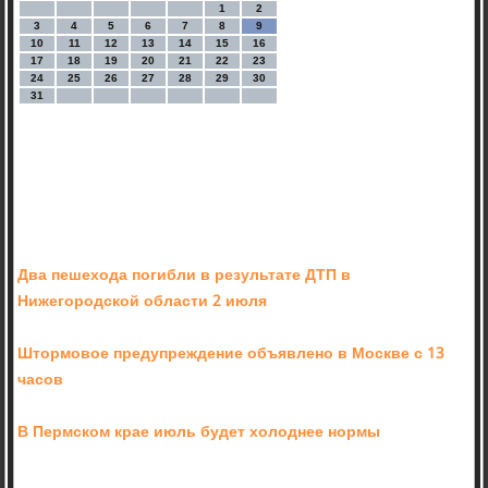
1
2
3
4
5
6
7
8
9
10
11
12
13
14
15
16
17
18
19
20
21
22
23
24
25
26
27
28
29
30
31
Два пешехода погибли в результате ДТП в
Нижегородской области 2 июля
Штормовое предупреждение объявлено в Москве с 13
часов
В Пермском крае июль будет холоднее нормы