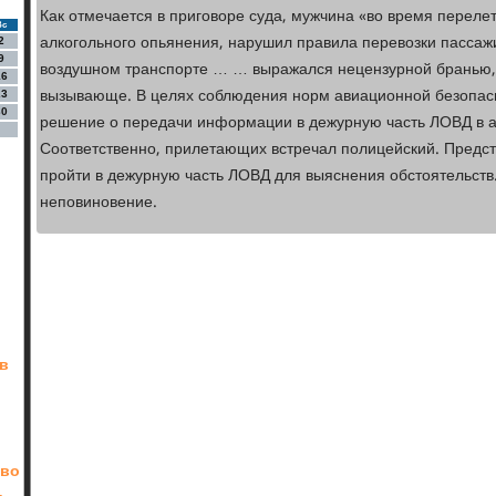
Как отмечается в приговоре суда, мужчина «во время перелет
Вс
алкогольного опьянения, нарушил правила перевозки пассажи
2
9
воздушном транспорте … … выражался нецензурной бранью, 
16
вызывающе. В целях соблюдения норм авиационной безопас
23
30
решение о передачи информации в дежурную часть ЛОВД в а
Соответственно, прилетающих встречал полицейский. Предс
пройти в дежурную часть ЛОВД для выяснения обстоятельств.
неповиновение.
 в
 во