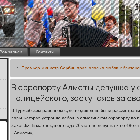
Все записи
Контакты
Премьер-министр Сербии призналась в любви к британск
В аэропорту Алматы девушка у
полицейского, заступаясь за св
В Турксибском районном суде в один день были рассмотрены
пары, которая устроила дебош в алматинском аэропорту по п
Zakon.kz. В мае текущего года 26-летняя девушка и ее 48-ле
- Алматы».