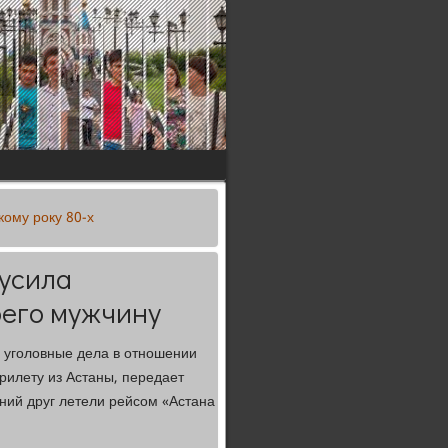
ому року 80-х
кусила
оего мужчину
 уголовные дела в отношении
рилету из Астаны, передает
тний друг летели рейсом «Астана