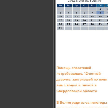
Сегодня: Суббота, 8 Августа
Пн
Вт
Ср
Чт
Пт
Сб
1
3
4
5
6
7
8
10
11
12
13
14
15
17
18
19
20
21
22
24
25
26
27
28
29
31
Помощь спасателей
потребовалась 12-летней
девочке, застрявшей по пояс
яме с водой и глиной в
Свердловской области
В Волгограде из-за непогоды