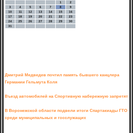
1
2
3
4
5
6
7
8
9
10
11
12
13
14
15
16
17
18
19
20
21
22
23
24
25
26
27
28
29
30
31
Дмитрий Медведев почтил память бывшего канцлера
Германии Гельмута Коля
Въезд автомобилей на Спортивную набережную запретят
В Воронежской области подвели итоги Спартакиады ГТО
среди муниципальных и госслужащих