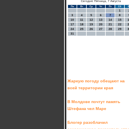
Сегодня: Пятница, 7 Августа
Пн
Вт
Ср
Чт
Пт
Сб
1
3
4
5
6
7
8
10
11
12
13
14
15
17
18
19
20
21
22
24
25
26
27
28
29
31
Жаркую погоду обещают на
всей территории края
В Молдове почтут память
Штефана чел Маре
Блогер разоблачил