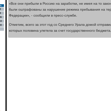
«Все они прибыли в Россию на заработки, не имея на то зак
Вс
были оштрафованы за нарушение режима пребывания на тер
2
9
Федерации», - сообщили в пресс-службе.
16
23
Отметим, всего за этот год со Среднего Урала домой отправи
30
которых половина улетела за счет государственного бюджета