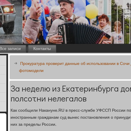
Все записи
Контакты
Прокуратура проверит данные об использовании в Сочи
фотомодели
За неделю из Екатеринбурга д
полсотни нелегалов
Как сообщили Накануне.RU в пресс-службе УФССП России по
иностранным гражданам суд вынес постановления о принуди
них за пределы России.