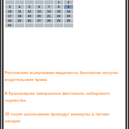
1
2
3
4
5
6
7
8
9
10
11
12
13
14
15
16
17
18
19
20
21
22
23
24
25
26
27
28
29
30
31
Ростовские выпускники-медалисты бесплатно получат
водительские права
В Красноярске завершился фестиваль сибирского
зодчества
20 тысяч школьников проведут каникулы в летних
лагерях