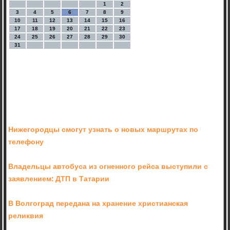
1
2
3
4
5
6
7
8
9
10
11
12
13
14
15
16
17
18
19
20
21
22
23
24
25
26
27
28
29
30
31
Нижегородцы смогут узнать о новых маршрутах по
телефону
Владельцы автобуса из огненного рейса выступили с
заявлением: ДТП в Татарии
В Волгоград передана на хранение христианская
реликвия