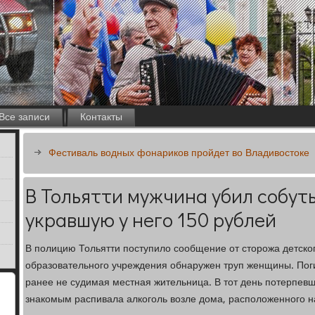
Все записи
Контакты
Фестиваль водных фонариков пройдет во Владивостоке
В Тольятти мужчина убил собут
укравшую у него 150 рублей
В полицию Тольятти поступило сообщение от сторожа детского
образовательного учреждения обнаружен труп женщины. Пог
ранее не судимая местная жительница. В тот день потерпев
знакомым распивала алкоголь возле дома, расположенного 