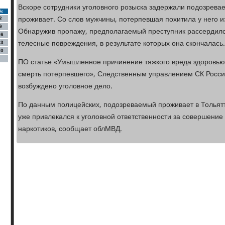
Вскоре сотрудники уголовного розыска задержали подозревае
Вс
проживает. Со слов мужчины, потерпевшая похитила у него и
2
9
Обнаружив пропажу, предполагаемый преступник рассердилс
16
телесные повреждения, в результате которых она скончалась.
23
30
ПО статье «Умышленное причинение тяжкого вреда здоровью
смерть потерпевшего», Следственным управлением СК Росси
возбуждено уголовное дело.
По данным полицейских, подозреваемый проживает в Тольятти
уже привлекался к уголовной ответственности за совершение
наркотиков, сообщает облМВД.