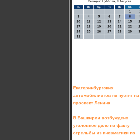
Сегодня: Суббота, 8 Августа
Пн
Вт
Ср
Чт
Пт
Сб
1
3
4
5
6
7
8
10
11
12
13
14
15
17
18
19
20
21
22
24
25
26
27
28
29
31
Екатеринбургских
автомобилистов не пустят на
проспект Ленина
В Башкирии возбуждено
уголовное дело по факту
стрельбы из пневматики по