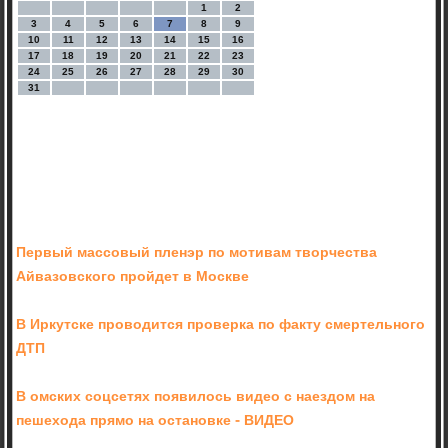
1
2
3
4
5
6
7
8
9
10
11
12
13
14
15
16
17
18
19
20
21
22
23
24
25
26
27
28
29
30
31
Первый массовый пленэр по мотивам творчества
Айвазовского пройдет в Москве
В Иркутске проводится проверка по факту смертельного
ДТП
В омских соцсетях появилось видео с наездом на
пешехода прямо на остановке - ВИДЕО