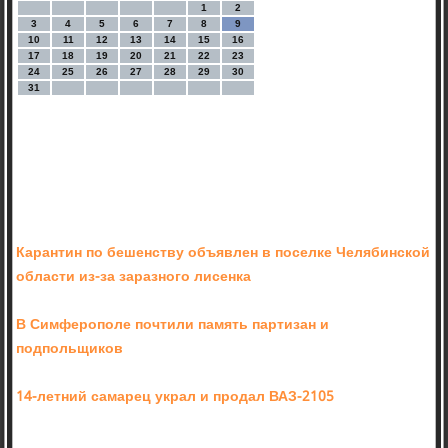
1
2
3
4
5
6
7
8
9
10
11
12
13
14
15
16
17
18
19
20
21
22
23
24
25
26
27
28
29
30
31
Карантин по бешенству объявлен в поселке Челябинской
области из-за заразного лисенка
В Симферополе почтили память партизан и
подпольщиков
14-летний самарец украл и продал ВАЗ-2105