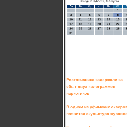
Сегодня: Суббота, 8 Августа
Пн
Вт
Ср
Чт
Пт
Сб
1
3
4
5
6
7
8
10
11
12
13
14
15
17
18
19
20
21
22
24
25
26
27
28
29
31
Ростовчанина задержали за
сбыт двух килограммов
наркотиков
В одном из уфимских скверо
появится скульптура журавл