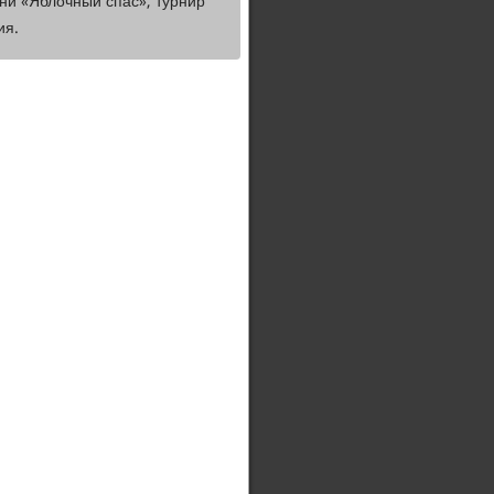
сни «Яблочный спас», турнир
ия.