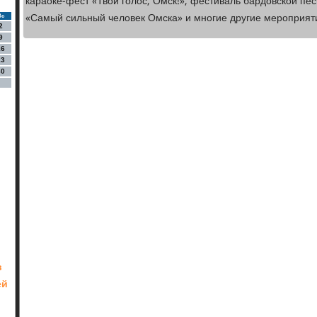
караоке-фест «Твой голос, Омск!», фестиваль бардовской пе
«Самый сильный человек Омска» и многие другие мероприят
Вс
2
9
16
23
30
в
ей