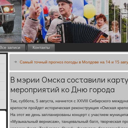
Все записи
Контакты
Самый точный прогноз погоды в Молдове на 14 и 15 авг
В мэрии Омска составили карт
мероприятий ко Дню города
Так, суббота, 5 августа, начнется с XXVIII Сибирского межд
крепости пройдет историческая реконструкция «Омская креп
На этот же день запланированы концерт с участием муниципа
«Музыкальный вернисаж», танцевальный батл, творческая п