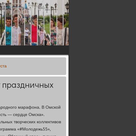
уста
у праздничных
ународного марафона. В Омской
ость — сердце Омска».
льных творческих коллективов
рограмма «#Молодежь55»,