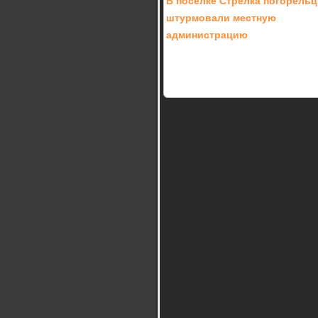
В посёлке Стрелка погорель
штурмовали местную
администрацию