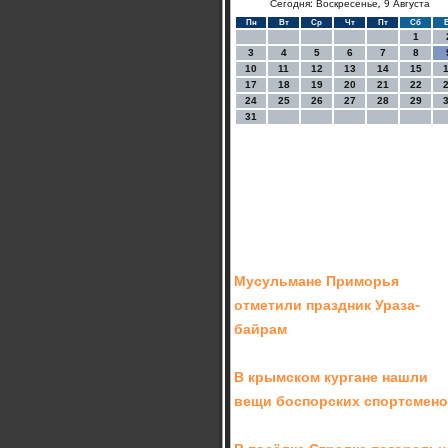
Сегодня: Воскресенье, 9 Августа
Пн
Вт
Ср
Чт
Пт
Сб
1
3
4
5
6
7
8
10
11
12
13
14
15
17
18
19
20
21
22
24
25
26
27
28
29
31
Мусульмане Приморья
отметили праздник Ураза-
байрам
В крымском кургане нашли
вещи боспорских спортсмен