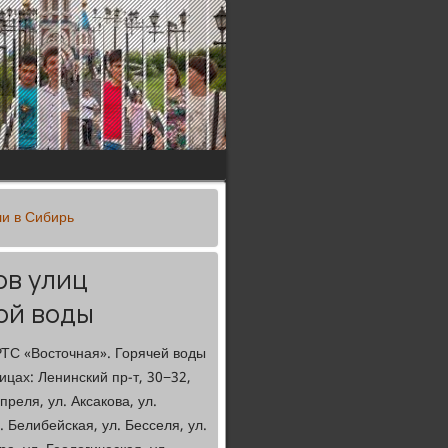
ли в Сибирь
ов улиц
ой воды
РТС «Восточная». Горячей воды
цах: Ленинский пр-т, 30−32,
преля, ул. Аксакова, ул.
. Белибейская, ул. Бесселя, ул.