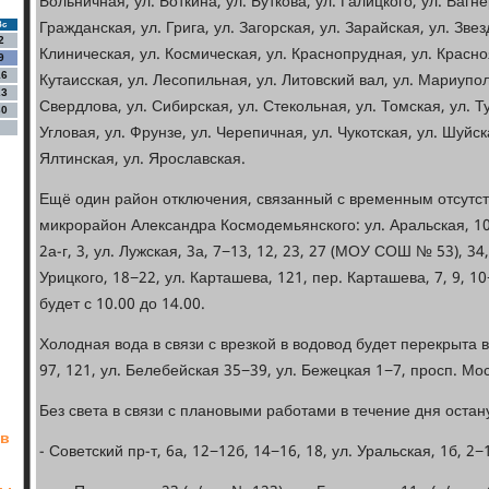
Больничная, ул. Боткина, ул. Буткова, ул. Галицкого, ул. Вагне
Гражданская, ул. Грига, ул. Загорская, ул. Зарайская, ул. Звез
Вс
2
Клиническая, ул. Космическая, ул. Краснопрудная, ул. Красноя
9
Кутаисская, ул. Лесопильная, ул. Литовский вал, ул. Мариупол
16
23
Свердлова, ул. Сибирская, ул. Стекольная, ул. Томская, ул. Т
30
Угловая, ул. Фрунзе, ул. Черепичная, ул. Чукотская, ул. Шуйска
Ялтинская, ул. Ярославская.
Ещё один район отключения, связанный с временным отсутст
микрорайон Александра Космодемьянского: ул. Аральская, 10−1
2а-г, 3, ул. Лужская, 3а, 7−13, 12, 23, 27 (МОУ СОШ № 53), 34
Урицкого, 18−22, ул. Карташева, 121, пер. Карташева, 7, 9, 1
будет с 10.00 до 14.00.
Холодная вода в связи с врезкой в водовод будет перекрыта в
97, 121, ул. Белебейская 35−39, ул. Бежецкая 1−7, просп. Моск
Без света в связи с плановыми работами в течение дня остан
ов
- Советский пр-т, 6а, 12−12б, 14−16, 18, ул. Уральская, 1б, 2−1