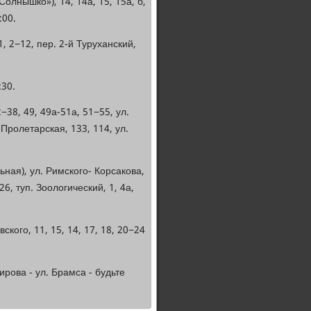
Солнышко»), 14, 14а, 15, 15а, б,
:00.
1, 2−12, пер. 2-й Туруханский,
:30.
−38, 49, 49а-51а, 51−55, ул.
. Пролетарская, 133, 114, ул.
льная), ул. Римского- Корсакова,
26, туп. Зоологический, 1, 4а,
вского, 11, 15, 14, 17, 18, 20−24
рова - ул. Брамса - будьте