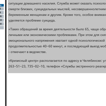
ситуации домашнего насилия. Служба может оказать психоло
Вс
смерти близких, суицидальных мыслей, несовершеннолетним
2
9
беременным женщинам и другим. Кроме того, особое вниман
16
уделяется проблеме суицида.
23
30
«Таких обращений за время деятельности было 65, чаще обр
личными или экономическими проблемами. При этом для снят
эмоционального напряжения хватает одной психологической 
продолжительностью 40−60 минут, и последующий выезд моб
- отмечают в ведомстве.
«Кризисный центр» располагается по адресу в Челябинске: у
263−51−23, 735−02−10, телефон «Службы экстренного реагир