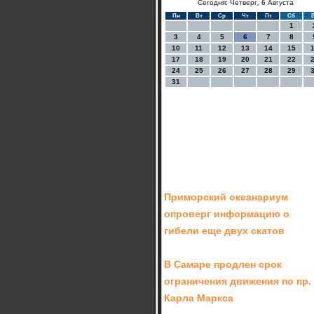
Сегодня: Четверг, 6 Августа
Пн
Вт
Ср
Чт
Пт
Сб
1
3
4
5
6
7
8
10
11
12
13
14
15
17
18
19
20
21
22
24
25
26
27
28
29
31
Приморский океанариум
опроверг информацию о
гибели еще двух скатов
В Самаре продлен срок
ограничения движения по пр.
Карла Маркса