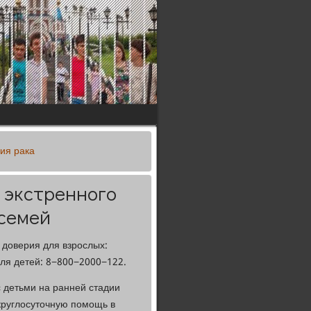
ия рака
 экстренного
 семей
 доверия для взрослых:
ля детей: 8−800−2000−122.
с детьми на ранней стадии
 круглосуточную помощь в