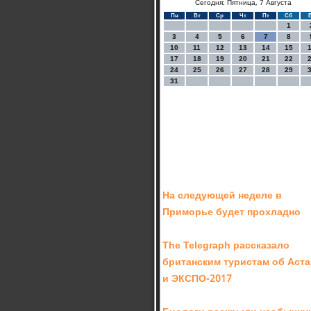
Сегодня: Пятница, 7 Августа
Пн
Вт
Ср
Чт
Пт
Сб
1
3
4
5
6
7
8
10
11
12
13
14
15
17
18
19
20
21
22
24
25
26
27
28
29
31
На следующей неделе в
Приморье будет прохладно
The Telegraph рассказало
британским туристам об Аста
и ЭКСПО-2017