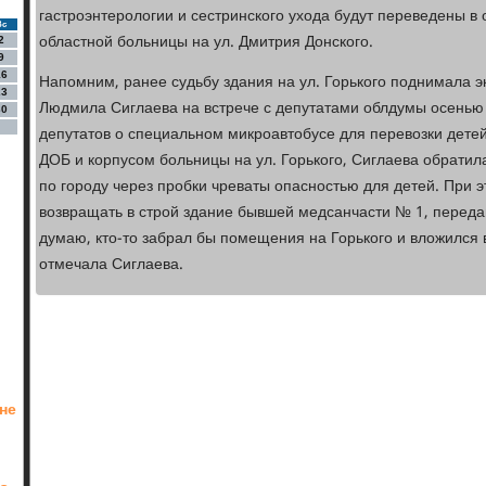
гастроэнтерологии и сестринского ухода будут переведены в
Вс
областной больницы на ул. Дмитрия Донского.
2
9
16
Напомним, ранее судьбу здания на ул. Горького поднимала 
23
Людмила Сиглаева на встрече с депутатами облдумы осенью 
30
депутатов о специальном микроавтобусе для перевозки дет
ДОБ и корпусом больницы на ул. Горького, Сиглаева обратила
по городу через пробки чреваты опасностью для детей. При э
возвращать в строй здание бывшей медсанчасти № 1, переда
думаю, кто-то забрал бы помещения на Горького и вложился 
отмечала Сиглаева.
не