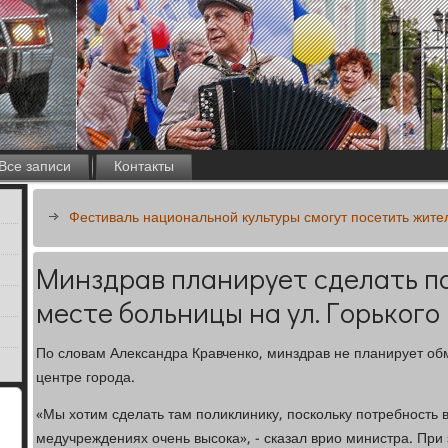
Все записи
Контакты
Фестиваль национальной культуры смогут посетить жите
Минздрав планирует сделать п
месте больницы на ул. Горького
По словам Александра Кравченко, минздрав не планирует обм
центре города.
«Мы хотим сделать там поликлинику, поскольку потребность
медучреждениях очень высока», - сказал врио министра. При 