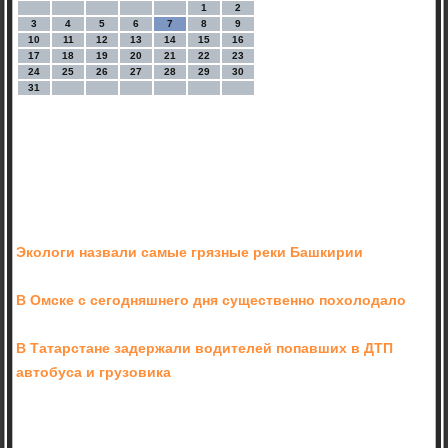
1
2
3
4
5
6
7
8
9
10
11
12
13
14
15
16
17
18
19
20
21
22
23
24
25
26
27
28
29
30
31
Экологи назвали самые грязные реки Башкирии
В Омске c сегодняшнего дня существенно похолодало
В Татарстане задержали водителей попавших в ДТП
автобуса и грузовика