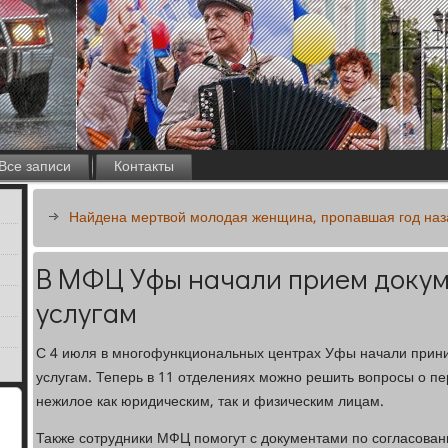
Все записи
Контакты
Найдена мертвой молодая женщина, пропавшая год наза
В МФЦ Уфы начали прием докум
услугам
С 4 июля в многофункциональных центрах Уфы начали прин
услугам. Теперь в 11 отделениях можно решить вопросы о п
нежилое как юридическим, так и физическим лицам.
Также сотрудники МФЦ помогут с документами по согласован