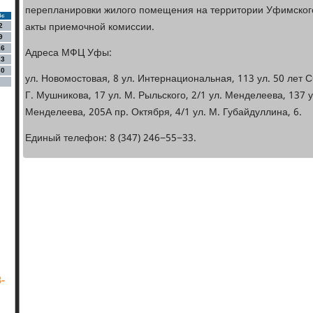
перепланировки жилого помещения на территории Уфимског
Вс
акты приемочной комиссии.
2
9
16
Адреса МФЦ Уфы:
23
30
ул. Новомостовая, 8 ул. Интернациональная, 113 ул. 50 лет СС
Г. Мушникова, 17 ул. М. Рыльского, 2/1 ул. Менделеева, 137 у
Менделеева, 205А пр. Октября, 4/1 ул. М. Губайдуллина, 6.
Единый телефон: 8 (347) 246−55−33.
-