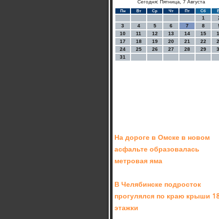
Сегодня: Пятница, 7 Августа
Пн
Вт
Ср
Чт
Пт
Сб
1
3
4
5
6
7
8
10
11
12
13
14
15
17
18
19
20
21
22
24
25
26
27
28
29
31
На дороге в Омске в новом
асфальте образовалась
метровая яма
В Челябинске подросток
прогулялся по краю крыши 18
этажки