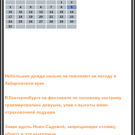
1
2
3
4
5
6
7
8
9
10
11
12
13
14
15
16
17
18
19
20
21
22
23
24
25
26
27
28
29
30
31
Небольшие дожди сильно не повлияют на погоду в
Хабаровском крае
В Екатеринбурге на фестивале по силовому экстриму
травмировалась девушка, упав с высоты мимо
страховочной подушки
Знаки вдоль Ново-Садовой, запрещающие стоянку,
уберут в эти выходные