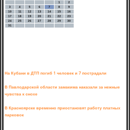
1
2
3
4
5
6
7
8
9
10
11
12
13
14
15
16
17
18
19
20
21
22
23
24
25
26
27
28
29
30
31
На Кубани в ДТП погиб 1 человек и 7 пострадали
В Павлодарской области замакима наказали за нежные
чувства к снохе
В Красноярске временно приостановят работу платных
парковок