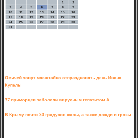
1
2
3
4
5
6
7
8
9
10
11
12
13
14
15
16
17
18
19
20
21
22
23
24
25
26
27
28
29
30
31
Омичей зовут масштабно отпраздновать день Ивана
Купалы
37 приморцев заболели вирусным гепатитом А
В Крыму почти 30 градусов жары, а также дожди и грозы