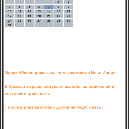
1
2
3
4
5
6
7
8
9
10
11
12
13
14
15
16
17
18
19
20
21
22
23
24
25
26
27
28
29
30
31
Мурат Абенов рассказал, чем занимается Илья Ильин
В Крымавтотранс поступают жалобы на водителей и
состояние транспорта
1 июля в ряде казанских домов не будет света