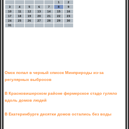
1
2
3
4
5
6
7
8
9
10
11
12
13
14
15
16
17
18
19
20
21
22
23
24
25
26
27
28
29
30
31
Омск попал в черный список Минприроды из-за
регулярных выбросов
В Красновишерском районе фермерское стадо гуляло
вдоль домов людей
В Екатеринбурге десятки домов остались без воды