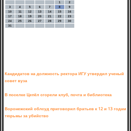
1
2
3
4
5
6
7
8
9
10
11
12
13
14
15
16
17
18
19
20
21
22
23
24
25
26
27
28
29
30
31
Кандидатов на должность ректора ИГУ утвердил ученый
совет вуза
В поселке Цепёл сгорели клуб, почта и библиотека
Воронежский облсуд приговорил братьев к 12 и 13 годам
тюрьмы за убийство