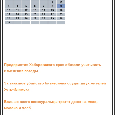
1
2
3
4
5
6
7
8
9
10
11
12
13
14
15
16
17
18
19
20
21
22
23
24
25
26
27
28
29
30
31
Предприятия Хабаровского края обязали учитывать
изменения погоды
За заказное убийство бизнесмена осудят двух жителей
Усть-Илимска
Больше всего южноуральцы тратят денег на мясо,
молоко и хлеб