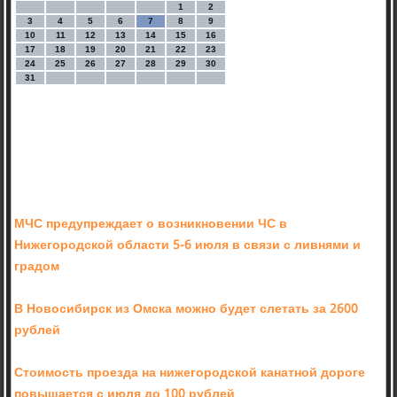
1
2
3
4
5
6
7
8
9
10
11
12
13
14
15
16
17
18
19
20
21
22
23
24
25
26
27
28
29
30
31
МЧС предупреждает о возникновении ЧС в
Нижегородской области 5-6 июля в связи с ливнями и
градом
В Новосибирск из Омска можно будет слетать за 2600
рублей
Стоимость проезда на нижегородской канатной дороге
повышается с июля до 100 рублей