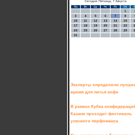
Сегодня: Пятница, 7 Августа
Пн
Вт
Ср
Чт
Пт
Сб
1
3
4
5
6
7
8
10
11
12
13
14
15
17
18
19
20
21
22
24
25
26
27
28
29
31
Эксперты определили лучше
время для питья кофе
В рамках Кубка конфедераци
Казани проходит фестиваль
уличного перфоманса