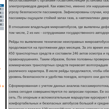
несогласованная с органами госавтоинспекции установка газ
электроприводов дверей. Как известно, именно эти нарушен
Вс
2
угрозу безопасности пассажиров. Зафиксированы случаи, ког
9
пассажиры ощущали стойкий запах газа, а «автоматика» двер
16
23
30
В отношении владельцев микроавтобусов, где выявлены дефек
том числе, 2 из них - сотрудниками государственного автодо
Рейды по выявлению технически неисправных микроавтобусо
продолжаются на протяжении двух месяцев. За это время ин
450 транспортных средств и составили 246 актов осмотра и 
правонарушениях. Таким образом, более половины провере
коммерческих транспортных средств перевозят волгоградцев
е
различного характера. В июле рейды продолжатся, чтобы обе
уровень безопасности и удобства поездок, которого они дост
Сформированная с учетом данных анализа пассажиропотока,
й в
схема сегодня совершенствуется по запросам горожан. Ее ос
сеть. По опорным и вспомогательным маршрутам курсируют 
комфортабельных и безопасных автобусов большой и средне