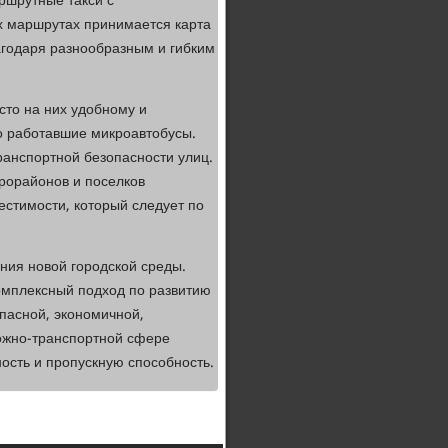
ршрутные такси с
х маршрутах принимается карта
агодаря разнообразным и гибким
то на них удобному и
о работавшие микроавтобусы.
ранспортной безопасности улиц.
рорайонов и поселков
естимости, который следует по
ния новой городской среды.
омплексный подход по развитию
пасной, экономичной,
рожно-транспортной сфере
ность и пропускную способность.