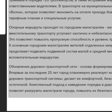
трамваев и порядка 120 троллейбусов, а также исправные ма
ответственными водителями. В транспорте на муниципальны
«Волна», которая позволяет экономить на оплате проезда бл
тарифным планам и специальным услугам.
Опорные маршруты проходят по городским магистралям - мес
вместительному транспорту уступают хаотично и небезопасн
Это позволяет повысить пропускную способность и уровень т
К основным городским магистралям жителей отдаленных мик
продолжает подвозить подвижной состав малой и средней вм
вспомогательным маршрутам.
Обновление дорожно-транспортной сети - основа формирова
Впервые за последние 20 лет город планомерно реализует к
дорожно-транспортной системы: делает ее комфортной, безо
эстетичной. Комплексный подход к наведению порядка в до
позволит разгрузить магистрали города, повысить их безопас