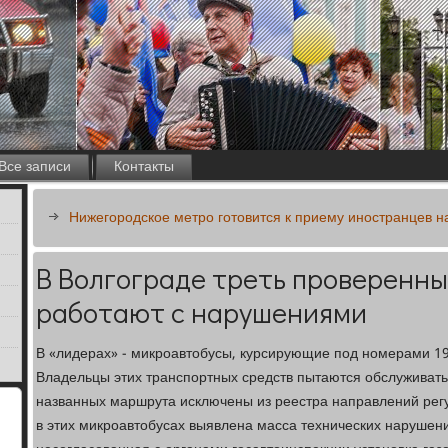
Все записи
Контакты
Нижегородское метро готовится к приему иностранцев 
В Волгограде треть проверенн
работают с нарушениями
В «лидерах» - микроавтобусы, курсирующие под номерами 19 
Владельцы этих транспортных средств пытаются обслуживать
названных маршрута исключены из реестра направлений регу
в этих микроавтобусах выявлена масса технических нарушени