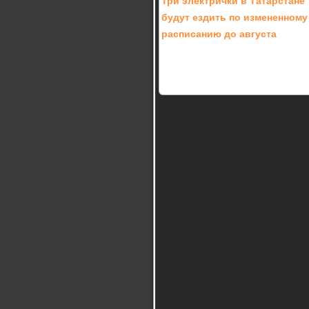
Три электрички в Татарстане
будут ездить по измененному
расписанию до августа