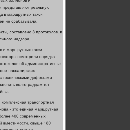
овых баллонов и
ия представляют реальную
да в маршрутных такси
ей не срабатывала.
ты, составлено 8 протоколов, в
рожного надзора.
в и маршрутных такси
спекторы осмотрели порядка
протоколов об административных
нных пассажирских
 с техническими дефектами
спечить волгоградцам тот
ойны.
 комплексная транспортная
нова - это единая маршрутная
более 400 современных
й вместимости, свыше 180