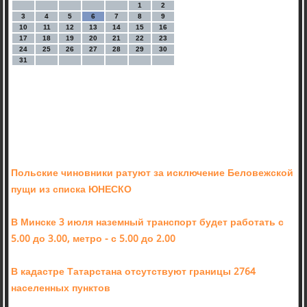
1
2
3
4
5
6
7
8
9
10
11
12
13
14
15
16
17
18
19
20
21
22
23
24
25
26
27
28
29
30
31
Польские чиновники ратуют за исключение Беловежской
пущи из списка ЮНЕСКО
В Минске 3 июля наземный транспорт будет работать с
5.00 до 3.00, метро - с 5.00 до 2.00
В кадастре Татарстана отсутствуют границы 2764
населенных пунктов