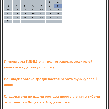
1
2
3
4
5
6
7
8
9
10
11
12
13
14
15
16
17
18
19
20
21
22
23
24
25
26
27
28
29
30
31
Инспекторы ГИБДД учат волгоградских водителей
уважать выделенную полосу
Во Владивостоке продлевается работа фуникулера 1
июля
Следователи не нашли состава преступления в гибели
экс-солистки Лицея во Владивостоке