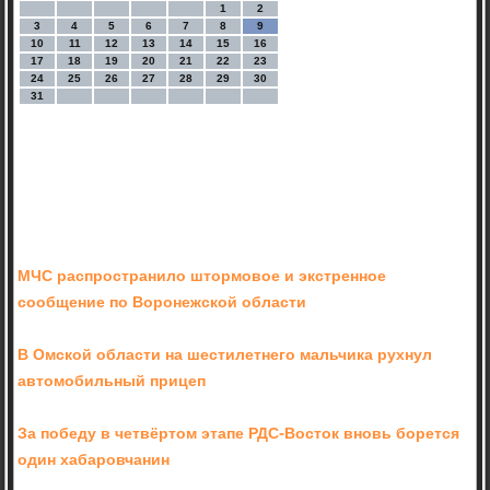
1
2
3
4
5
6
7
8
9
10
11
12
13
14
15
16
17
18
19
20
21
22
23
24
25
26
27
28
29
30
31
МЧС распространило штормовое и экстренное
сообщение по Воронежской области
В Омской области на шестилетнего мальчика рухнул
автомобильный прицеп
За победу в четвёртом этапе РДС-Восток вновь борется
один хабаровчанин