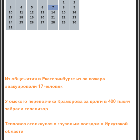
1
2
3
4
5
6
7
8
9
10
11
12
13
14
15
16
17
18
19
20
21
22
23
24
25
26
27
28
29
30
31
Из общежития в Екатеринбурге из-за пожара
эвакуировали 17 человек
У омского перевозчика Краморова за долги в 400 тысяч
забрали телевизор
Тепловоз столкнулся с грузовым поездом в Иркутской
области