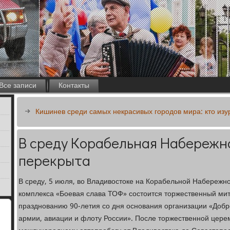
Все записи
Контакты
Кишинев среди самых некрасивых городов мира: кто изу
В среду Корабельная Набережн
перекрыта
В среду, 5 июля, во Владивостоке на Корабельной Набережн
комплекса «Боевая слава ТОФ» состоится торжественный ми
празднованию 90-летия со дня основания организации «Доб
армии, авиации и флоту России». После торжественной цере