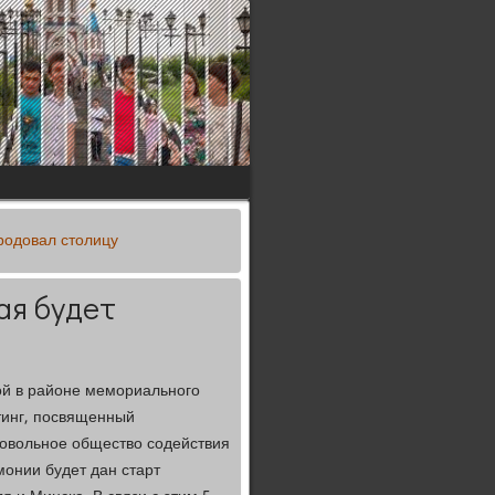
родовал столицу
ая будет
ой в районе мемориального
тинг, посвященный
ровольное общество содействия
монии будет дан старт