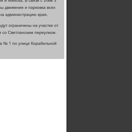
 и Минска. В связи с этим 5
ы движение и парковка всех
 на администрацию края.
удут ограничены на участке от
 со Светланским переулком.
ма № 1 по улице Корабельной