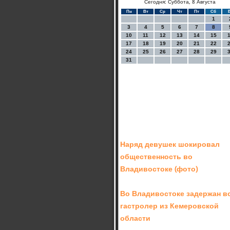
Сегодня: Суббота, 8 Августа
Пн
Вт
Ср
Чт
Пт
Сб
1
3
4
5
6
7
8
10
11
12
13
14
15
17
18
19
20
21
22
24
25
26
27
28
29
31
Наряд девушек шокировал
общественность во
Владивостоке (фото)
Во Владивостоке задержан в
гастролер из Кемеровской
области