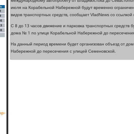
международному автопробегу от Владивостока до Севастополя
июля на Корабельной Набережной будут временно ограничен
Вс
2
видов транспортных средств, сообщает VladNews со ссылкой
9
16
С 8 до 13 часов движение и парковка транспортных средств б
23
30
дома № 1 по улице Корабельной Набережной до пересечения
На данный период времени будет организован объезд от до
Набережной до пересечения с улицей Семеновской.
ор-