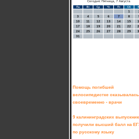
Сегодня: Пятница, 7 Августа
Пн
Вт
Ср
Чт
Пт
Сб
1
3
4
5
6
7
8
10
11
12
13
14
15
17
18
19
20
21
22
24
25
26
27
28
29
31
Помощь погибшей
велосипедистке оказывалась
своевременно - врачи
9 калининградских выпускни
получили высший балл на ЕГ
по русскому языку