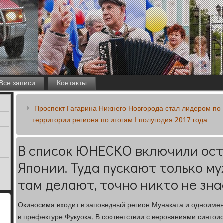
Все записи
Контакты
Проспект Гагарина Нижнего Новгорода стал лидером по
территории региона по итогам I полугодия 2017 года
В список ЮНЕСКО включили ост
Японии. Туда пускают только му
там делают, точно никто не зна
Окиносима входит в заповедный регион Мунаката и одноиме
в префектуре Фукуока. В соответствии с верованиями синтоис