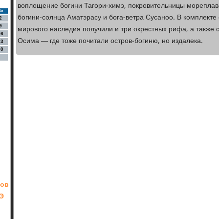
воплощение богини Тагори-химэ, покровительницы мореплава
Вс
богини-солнца Аматэрасу и бога-ветра Сусаноо. В комплекте 
2
9
мирового наследия получили и три окрестных рифа, а также
16
Осима — где тоже почитали остров-богиню, но издалека.
23
30
ков
Э