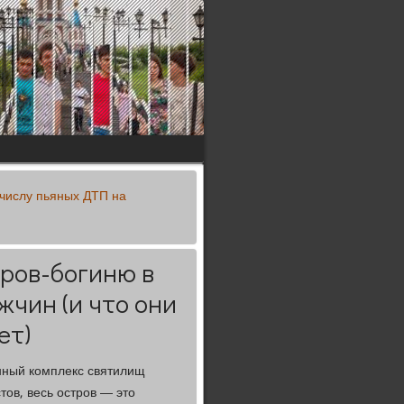
 числу пьяных ДТП на
ров-богиню в
жчин (и что они
ет)
нный комплекс святилищ
тов, весь остров — это