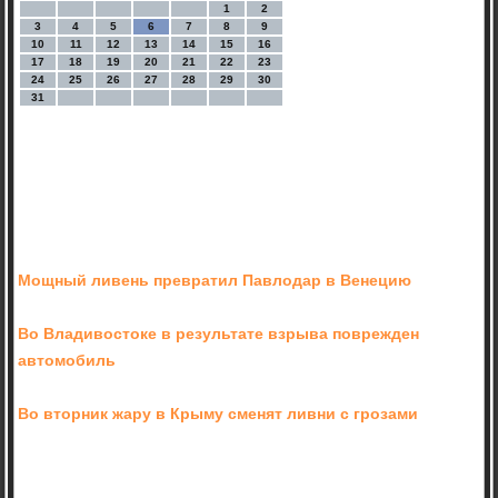
1
2
3
4
5
6
7
8
9
10
11
12
13
14
15
16
17
18
19
20
21
22
23
24
25
26
27
28
29
30
31
Мощный ливень превратил Павлодар в Венецию
Во Владивостоке в результате взрыва поврежден
автомобиль
Во вторник жару в Крыму сменят ливни с грозами