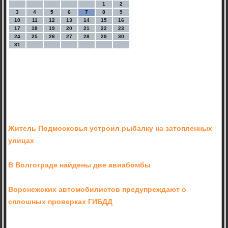
1
2
3
4
5
6
7
8
9
10
11
12
13
14
15
16
17
18
19
20
21
22
23
24
25
26
27
28
29
30
31
Житель Подмосковья устроил рыбалку на затопленных
улицах
В Волгограде найдены две авиабомбы
Воронежских автомобилистов предупреждают о
сплошных проверках ГИБДД