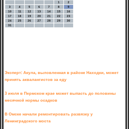
1
2
3
4
5
6
7
8
9
10
11
12
13
14
15
16
17
18
19
20
21
22
23
24
25
26
27
28
29
30
31
Эксперт: Акула, выловленная в районе Находки, может
принять аквалангистов за еду
3 июля в Пермском крае может выпасть до половины
месячной нормы осадков
В Омске начали ремонтировать развязку у
Ленинградского моста