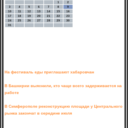
1
2
3
4
5
6
7
8
9
10
11
12
13
14
15
16
17
18
19
20
21
22
23
24
25
26
27
28
29
30
31
На фестиваль еды приглашают хабаровчан
В Башкирии выяснили, кто чаще всего задерживается на
работе
В Симферополе реконструкцию площади у Центрального
рынка закончат в середине июля